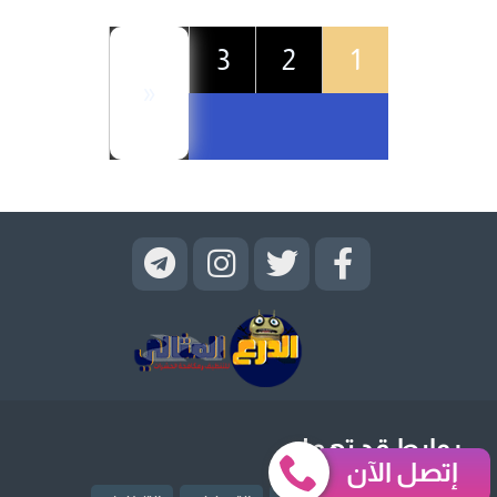
3
2
1
«
روابط قد تهمك
إتصل الآن