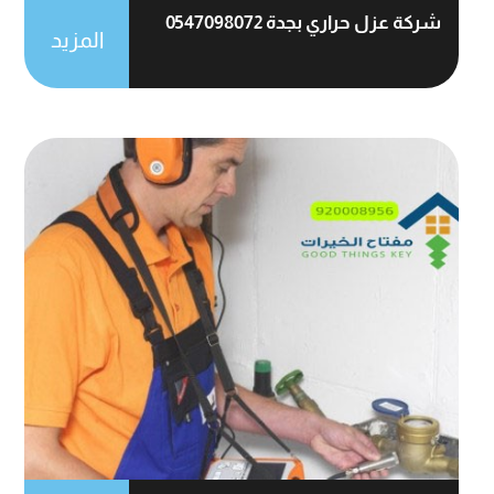
شركة عزل حراري بجدة 0547098072
المزيد