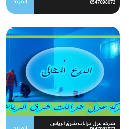
المزيد
0547098072
شركة عزل خزانات شرق الرياض
المزيد
0547098072