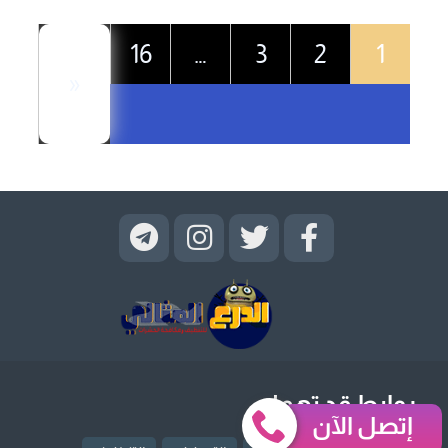
16
…
3
2
1
«
روابط قد تهمك
إتصل الآن