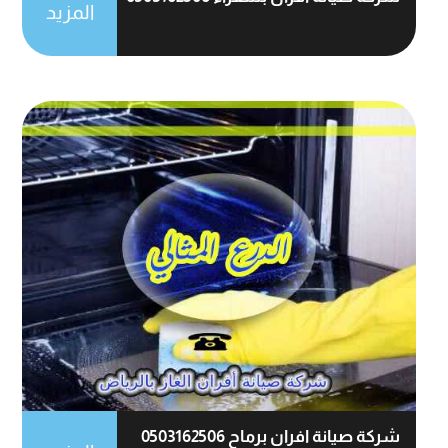
المزيد
شركة صيانة افران برماح 0503162506