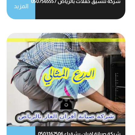
شركة تنسيق حفلات بالرياض 0507565557
المزيد
شركة صيانة افران بشقراء 0503162506