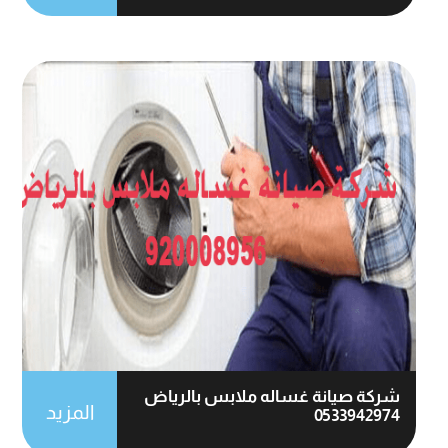
شركة صيانة غساله ملابس بالرياض
المزيد
0533942974