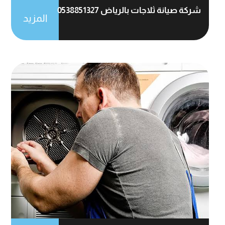
شركة صيانة ثلاجات بالرياض 0538851327
المزيد