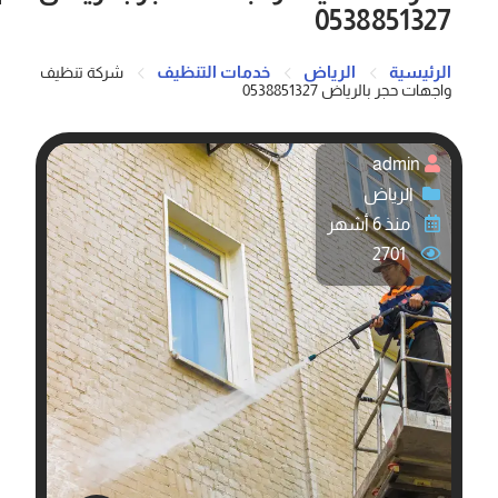
0538851327
الرئيسية
الرياض
خدمات التنظيف
شركة تنظيف
واجهات حجر بالرياض 0538851327
admin
الرياض
منذ 6 أشهر
2701