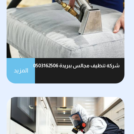
شركة تنظيف مجالس ببريدة 0503162506
المزيد