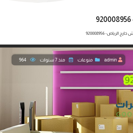
 الرياض- 920008956
admin
منوعات
منذ 7 سنوات
964