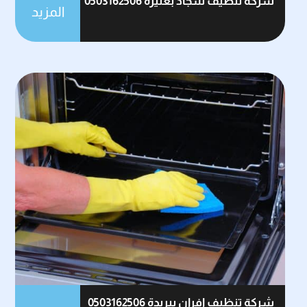
شركة تنظيف سجاد بعنيزة 0503162506
المزيد
شركة تنظيف افران ببريدة 0503162506