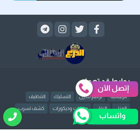
روابط قد تهمك
إتصل الآن
الرئيسية
ترميم منازل
التسليك
التنظيف
العزل
النقل
دهانات وديكورات
كشف تسرب
واتساب
مكافحة حشرات