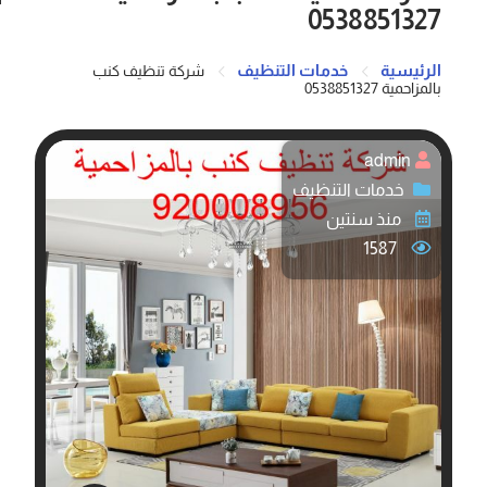
0538851327
الرئيسية
خدمات التنظيف
شركة تنظيف كنب
بالمزاحمية 0538851327
admin
خدمات التنظيف
منذ سنتين
1587