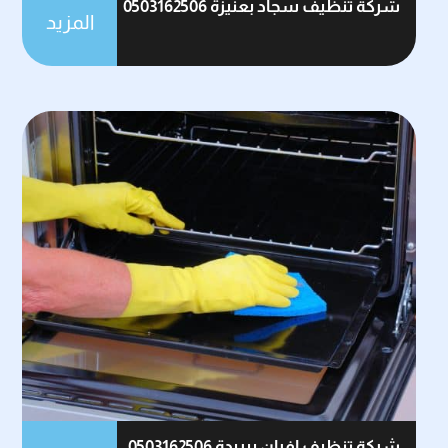
شركة تنظيف سجاد بعنيزة 0503162506
المزيد
شركة تنظيف افران ببريدة 0503162506