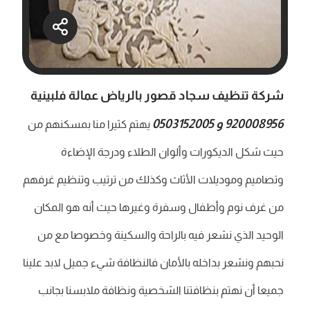
شركة تنظيف سجاد قصور بالرياض عمالة فلبينية
920008956
و
0503152005‬
يهتم كثيرا منا بمسكنهم من
حيث شكل الديكورات وألوان الطلاء ودرجة الإضاءة
وتصاميم وموديلات الأثاث وكذلك من ترتيب وتنظيم غرفهم
من غرف نوم وأطفال وسفرة وغيرها حيث أنه هو المكان
الوحيد الذي نشعر فيه بالراحة والسكينة وخصوصا مع من
نحبهم ونشعر بداخله بالأمان فالنظافة شيء جميل لابد علينا
جميعا أن نهتم بنظافتنا الشخصية ونظافة ملابسنا بجانب