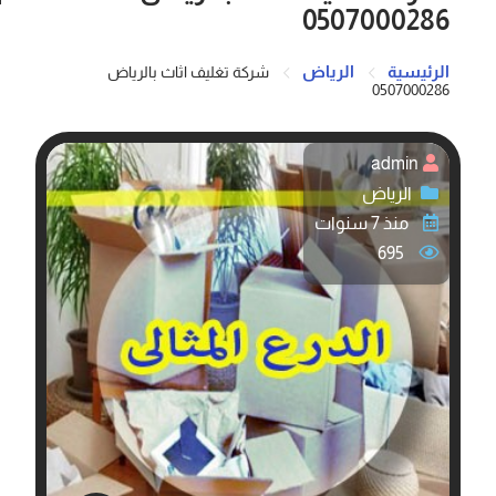
0507000286
الرئيسية
الرياض
شركة تغليف اثاث بالرياض
0507000286
admin
الرياض
منذ 7 سنوات
695