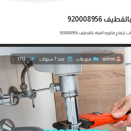
 920008956
رتفاع فاتوره المياه بالقطيف 920008956
admin
منوعات
منذ 7 سنوات
1713