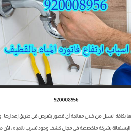
920008956
يها بكافة السبل من خلال معالجة أى قصور يتعرض فى طريق إهدارها ،
إستعانة بشركة متخصصة فى مجال كشف وجود تسرب بالمياه ، لأن من أب