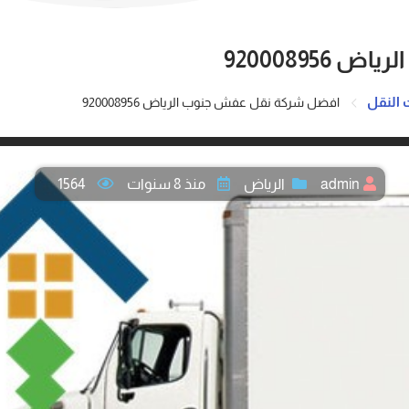
92000895
 النقل
افضل شركة نقل عفش جنوب الرياض 920008956
admin
الرياض
منذ 8 سنوات
1564