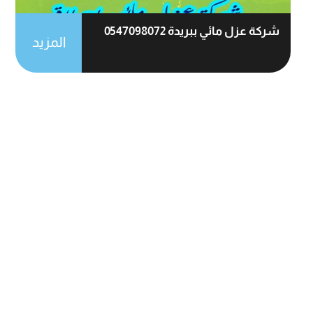
شركة عزل مائي ببريدة 0547098072
المزيد