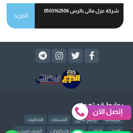
شركة عزل مائى بالرس 0503162506
المزيد
روابط قد تهمك
إتصل الآن
الرئيسية
ترميم منازل
التسليك
التنظيف
العزل
النقل
دهانات وديكورات
كشف تسرب