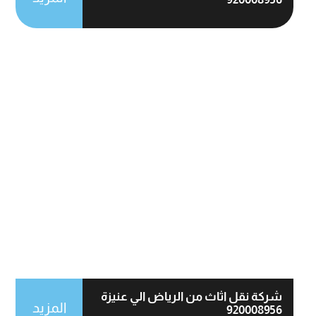
شركة نقل اثاث من الرياض الي عنيزة
المزيد
920008956