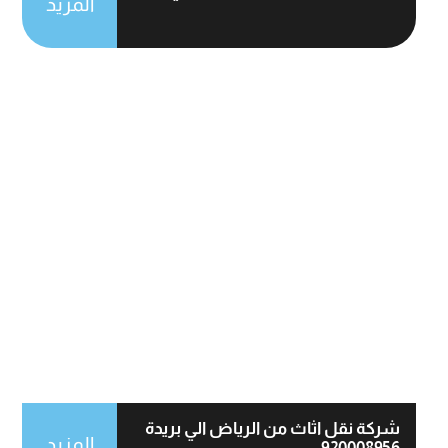
المزيد
شركة نقل اثاث من الرياض الي بريدة
المزيد
920008956