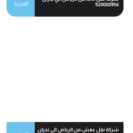
المزيد
920008956
شركة نقل عفش من الرياض الي نجران