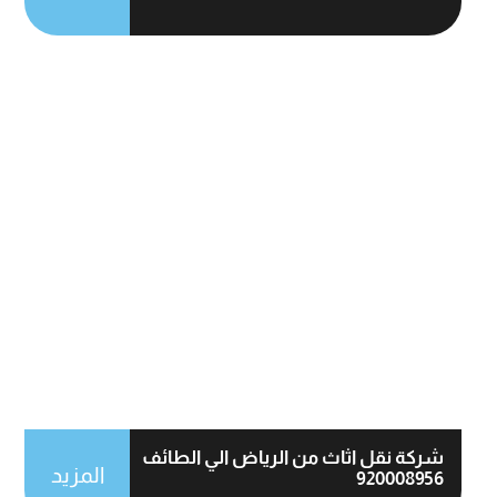
شركة نقل اثاث من الرياض الي الطائف
المزيد
920008956