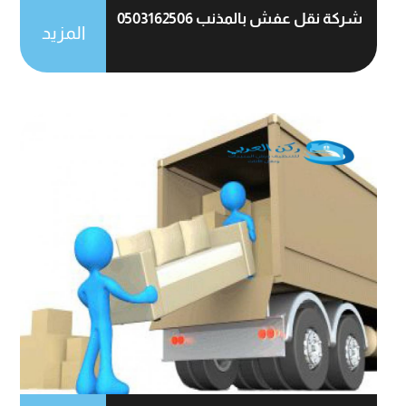
شركة نقل عفش بالمذنب 0503162506
المزيد