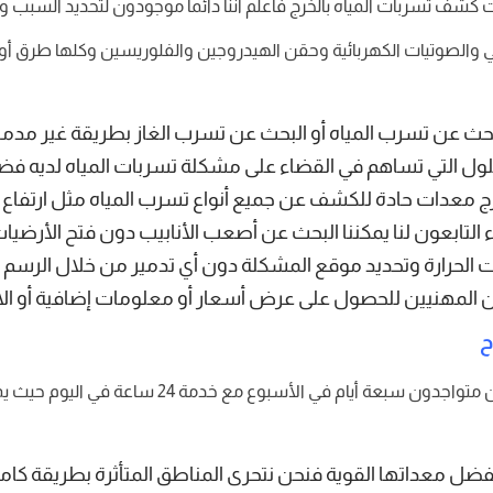
ات كشف تسربات المياه بالخرج فاعلم أننا دائما موجودون لتحديد السبب
اخلي والصوتيات الكهربائية وحقن الهيدروجين والفلوريسين وكلها طرق
البحث عن تسرب المياه أو البحث عن تسرب الغاز بطريقة غير مد
لول التي تساهم في القضاء على مشكلة تسربات المياه لديه فض
معدات حادة للكشف عن جميع أنواع تسرب المياه مثل ارتفاع ال
ء التابعون لنا يمكننا البحث عن أصعب الأنابيب دون فتح الأرضيات 
ات الحرارة وتحديد موقع المشكلة دون أي تدمير من خلال الرسم ا
 من المهنيين للحصول على عرض أسعار أو معلومات إضافية أو 
ح
في شركة كشف تسربات المياه الخرج مع الاصلاح نحن متو
ضل معداتها القوية فنحن نتحرى المناطق المتأثرة بطريقة كامير