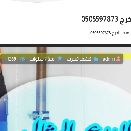
0505
خرج 0505597873
admin
كشف تسرب
منذ 7 سنوات
1269