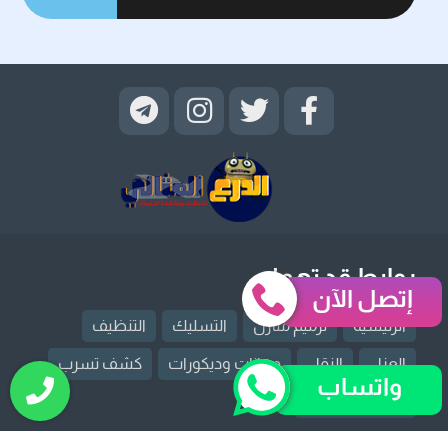
روابط قد تهمك
إتصل الآن
الرئيسية
ترميم منازل
التسليك
التنظيف
العزل
النقل
دهانات وديكورات
كشف تسرب
واتساب
مكافحة حشرات