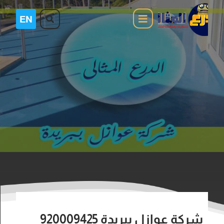
شركة عوازل ببريدة 920009425