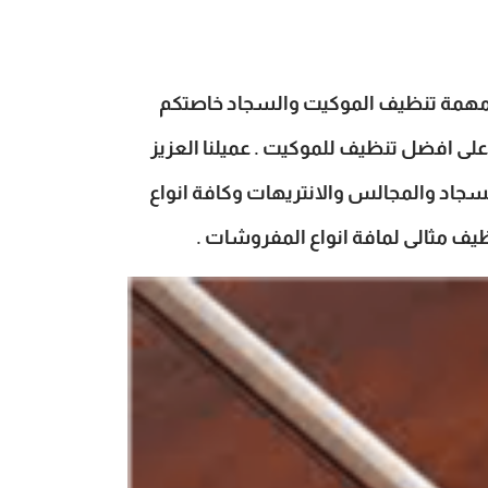
لى مهمة تنظيف الموكيت والسجاد خاصتكم
ى افضل تنظيف للموكيت . عميلنا العزيز
اد والمجالس والانتريهات وكافة انواع
يف مثالى لمافة انواع المفروشات .