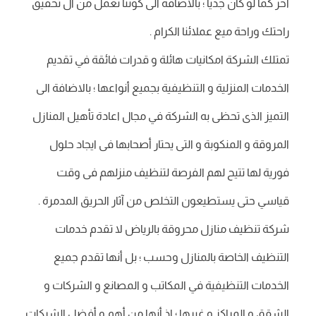
آخر كما لو كان جديا ؛ بالاضافة الى كوننا نعمل من ال تحقيق
راحتك وراحة ميع عملائنا الكرام .
تمتلك الشركة امكانيات هائلة و قدرات فائقة في تقديم
الخدمات المنزلية و التنظيفية بجميع أنواعها ؛ بالاضافة الى
التميز الذى تحظى به الشركة في مجال اعادة تأهيل المنازل
المروقة و المنكوبة و التى يحتار أصحابها فى ايجاد حلول
فورية لها تتيح لهم الفرصة لتنظيف منزلهم فى وقت
قياسي حتى يستطيعون التخلص من آثار الحريق المدمرة .
شركة تنظيف منازل محروقة بالرياض لا تقدم خدمات
التنظيف الخاصة بالمنازل وحسب ؛ بل أنها تقدم جميع
الخدمات التنظيفية في المكاتب و المصانع و الشركات و
الشقق و المراكز و غيرها ؛ اذ أنها من أهم و أفضل الشركات