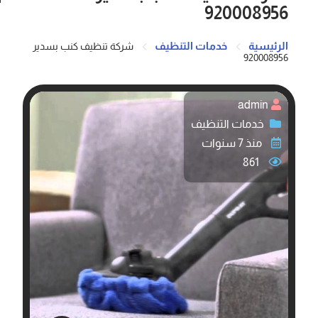
920008956
الرئيسية
خدمات التنظيف
شركة تنظيف كنب بسدير
920008956
admin
خدمات التنظيف
منذ 7 سنوات
861