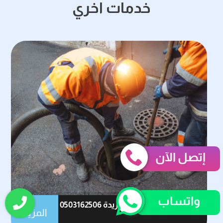
خدمات اخري
إتصل الآن
واتساب
شركة تسليك مجاري ببريدة 0503162506
المزيد