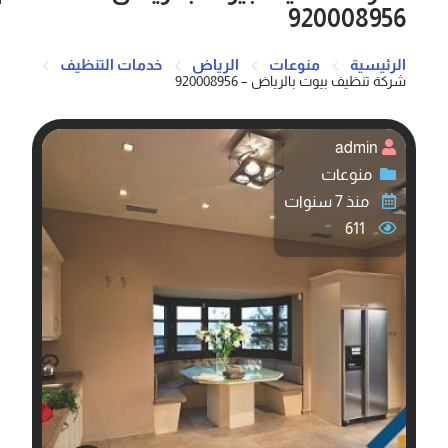
920008956
الرئيسية
منوعات
الرياض
خدمات التنظيف
شركة تنظيف بيوت بالرياض – 920008956
admin
منوعات
منذ 7 سنوات
611