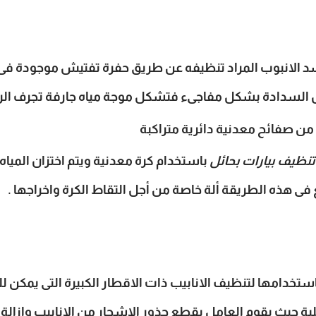
الانبوب المراد تنظيفه عن طريق حفرة تفتيش موجودة فى بد
تزال السدادة بشكل مفاجىء فتشكل موجة مياه جارفة تجرف ال
من صفائح معدنية دائرية متراكبة
نظيف بيارات بحائل
باستخدام كرة معدنية ويتم اختزان المياه 
ى هذه الطريقة ألة خاصة من أجل التقاط الكرة واخراجها .
تخدامها لتنظيف الانابيب ذات الاقطار الكبيرة التى يمكن لل
حيث يقوم العامل بقطع جذور الاشجار من الانابيب وازالة 