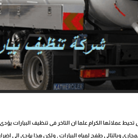
تحيط عملائها الكرام علما ان التاخر فى تنظيف البيارات يؤدى 
مجارى وبالتالى طفح لمياه البيارات , ولكن هذا يؤدى الى ا