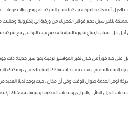
دمات العزل أو معالجة المواسير ، كما تقدم الشركة العروض والخصوما
المملكة بتغير سبل دفع فواتير الكهرباء من ورقية إلى إلكترونية وطلبت م
من أجل حل اسباب ارتفاع فاتوره المياه بالقصيم يجب التواصل مع شركة
ى حله فوراً من خلال تغير المواسير الرديئة بمواسير جديدة ذات جودة عا
ه المياه بالقصيم ، ويجب ترشيد استهلاك المياه للعميل ، ويمكنك التوا
كة توفر الخدمة طوال الوقت وفى أى مكان ، حيث يوجد لدينا العديد من 
وخدمات العزل المائى والحرارى وخدمات التنظيف وغيرها ، فيمكنك الإت