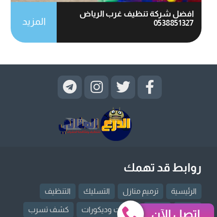
افضل شركة تنظيف غرب الرياض
المزيد
0538851327
روابط قد تهمك
الرئيسية
ترميم منازل
التسليك
التنظيف
العزل
النقل
دهانات وديكورات
كشف تسرب
إتصل الآن