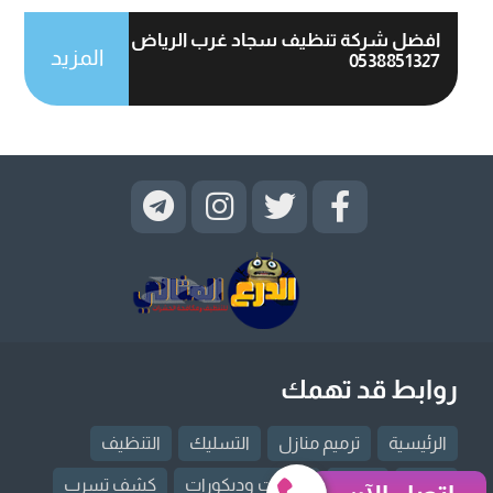
افضل شركة تنظيف سجاد غرب الرياض
المزيد
0538851327
روابط قد تهمك
الرئيسية
ترميم منازل
التسليك
التنظيف
العزل
النقل
دهانات وديكورات
كشف تسرب