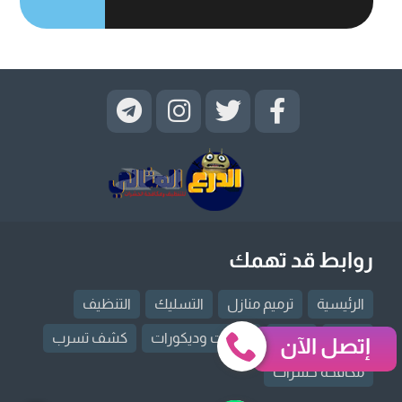
روابط قد تهمك
الرئيسية
ترميم منازل
التسليك
التنظيف
العزل
النقل
دهانات وديكورات
كشف تسرب
إتصل الآن
مكافحة حشرات