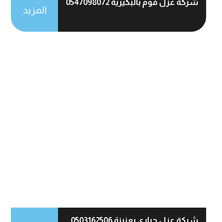
شركة عزل فوم بالبكيرية 0547098072
المزيد
شركة عزل حراري بعنيزة 0503162506