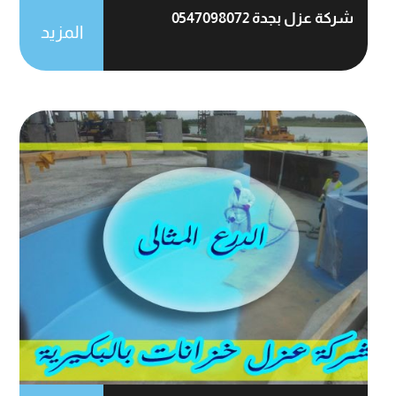
شركة عزل بجدة 0547098072
المزيد