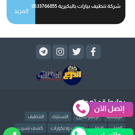
شركة تنظيف بيارات بالبكيرية 0533766855
المزيد
روابط قد تهمك
إتصل الآن
الرئيسية
ترميم منازل
التسليك
التنظيف
العزل
النقل
دهانات وديكورات
كشف تسرب
واتساب