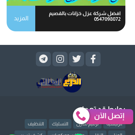
افضل شركة عزل خزانات بالقصيم
المزيد
0547098072
روابط قد تهمك
إتصل الآن
الرئيسية
ترميم منازل
التسليك
التنظيف