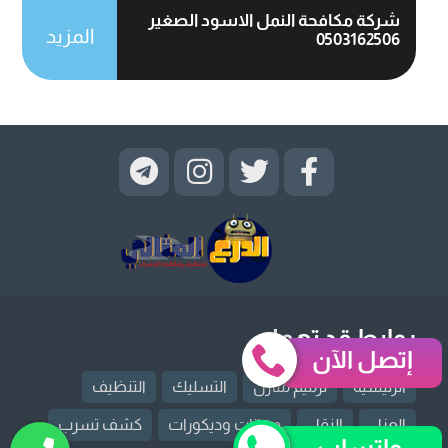
شركة مكافحة النمل الاسود الصغير
المزيد
0503162506
روابط قد تهمك
إتصل الآن
الرئيسية
ترميم منازل
التسليك
التنظيف
العزل
النقل
دهانات وديكورات
كشف تسرب
واتساب