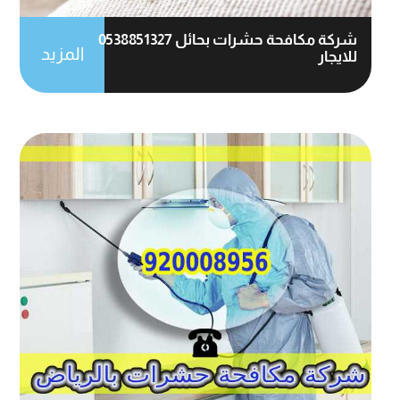
شركة مكافحة حشرات بحائل 0538851327
المزيد
للايجار