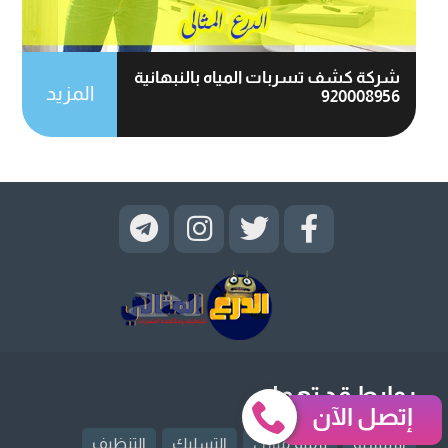
شركة كشف تسربات المياه بالنبهانية
المزيد
920008956
روابط قد تهمك
إتصل الآن
الرئيسية
ترميم منازل
التسليك
التنظيف