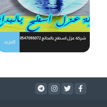
شركة عزل اسطح بالبدائع 0547098072
المزيد