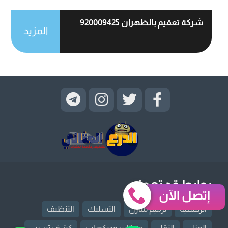
شركة تعقيم بالظهران 920009425
المزيد
روابط قد تهمك
إتصل الآن
الرئيسية
ترميم منازل
التسليك
التنظيف