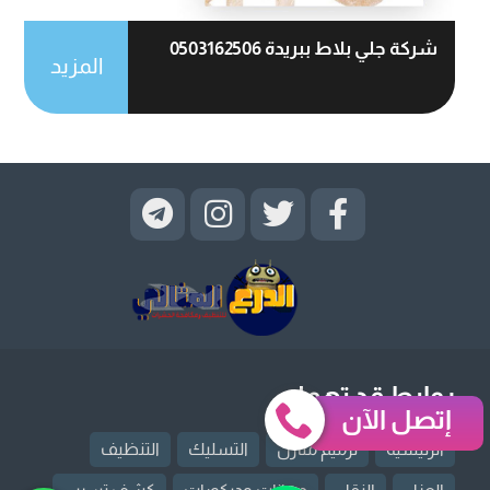
شركة جلي بلاط ببريدة 0503162506
المزيد
روابط قد تهمك
إتصل الآن
الرئيسية
ترميم منازل
التسليك
التنظيف