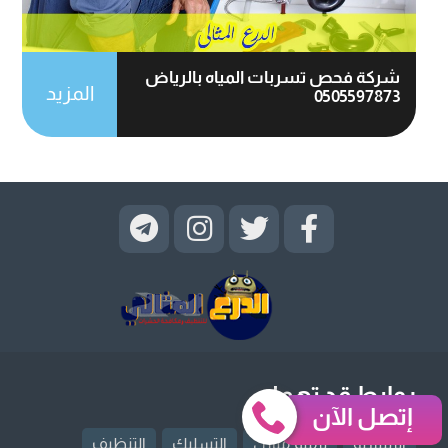
شركة فحص تسربات المياه بالرياض
المزيد
0505597873
روابط قد تهمك
إتصل الآن
الرئيسية
ترميم منازل
التسليك
التنظيف