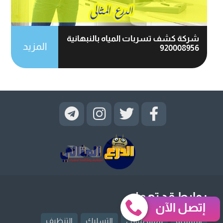
شركة كشف تسربات المياه بالنبهانية
المزيد
920008956
روابط قد تهمك
إتصل الآن
الرئيسية
ترميم منازل
التسليك
التنظيف