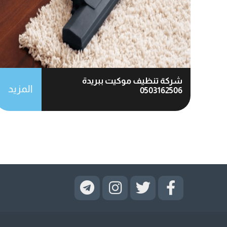
شركة تنظيف موكيت ببريدة
المزيد
0503162506