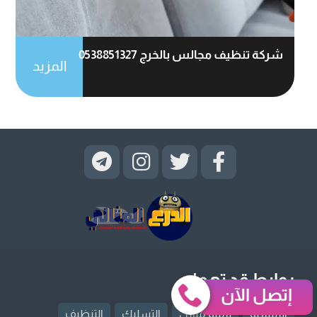
شركة تنظيف مجالس بالخرج 0538851327
المزيد
روابط قد تهمك
إتصل الآن
الرئيسية
ترميم منازل
التسليك
التنظيف