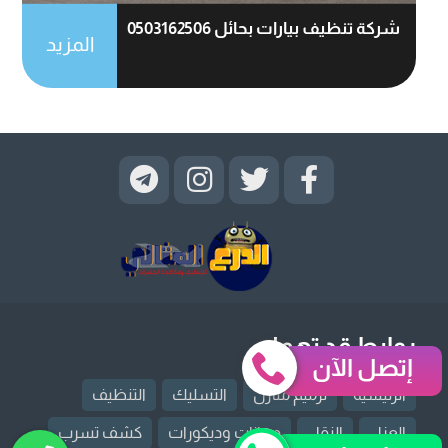
شركة تنظيف بيارات بحائل 0503162506
المزيد
روابط قد تهمك
إتصل الآن
الرئيسية
ترميم منازل
التسليك
التنظيف
العزل
النقل
دهانات وديكورات
كشف تسرب