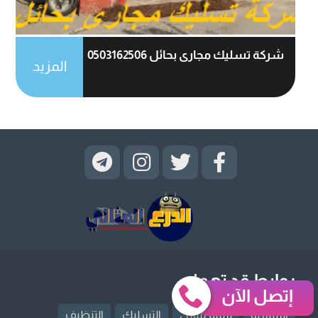
شركة تسليك مجارى بحائل 0503162506
المزيد
روابط قد تهمك
إتصل الآن
الرئيسية
ترميم منازل
التسليك
التنظيف