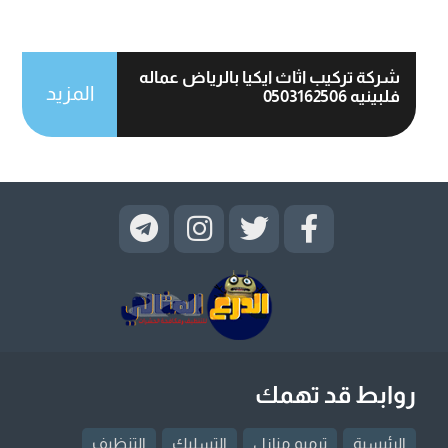
شركة تركيب اثاث ايكيا بالرياض عماله
المزيد
فلبينيه 0503162506
روابط قد تهمك
الرئيسية
ترميم منازل
التسليك
التنظيف