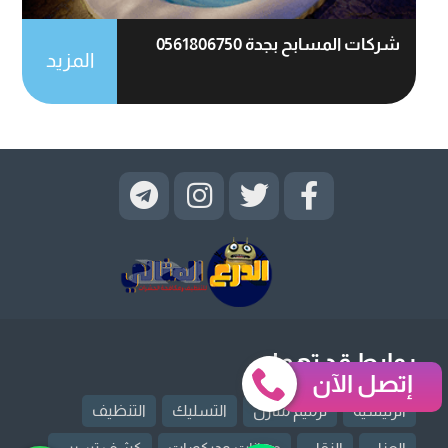
شركات المسابح بجدة 0561806750
المزيد
روابط قد تهمك
إتصل الآن
الرئيسية
ترميم منازل
التسليك
التنظيف