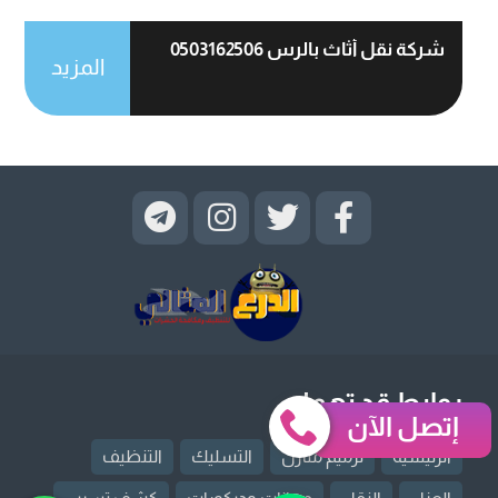
شركة نقل أثاث بالرس 0503162506
المزيد
روابط قد تهمك
إتصل الآن
الرئيسية
ترميم منازل
التسليك
التنظيف