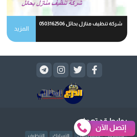
شركة تنظيف منازل بحائل 0503162506
المزيد
روابط قد تهمك
إتصل الآن
الرئيسية
ترميم منازل
التسليك
التنظيف