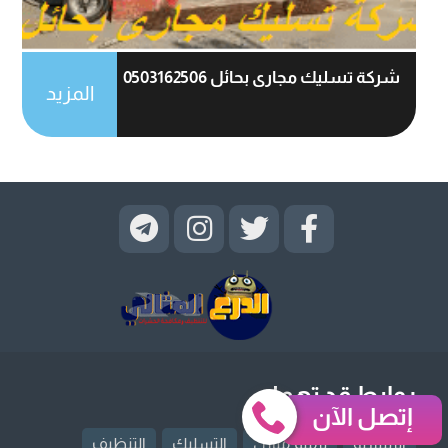
شركة تسليك مجارى بحائل 0503162506
المزيد
روابط قد تهمك
إتصل الآن
الرئيسية
ترميم منازل
التسليك
التنظيف