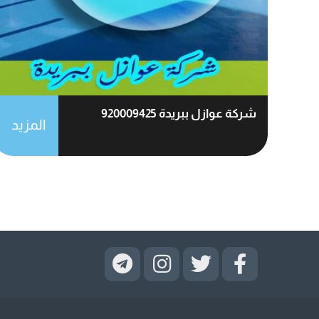
شركة عوازل ببريدة 920009425
المزيد