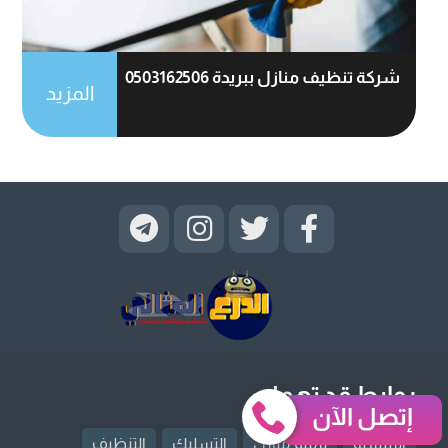
شركة تنظيف منازل ببريدة 0503162506
المزيد
روابط قد تهمك
إتصل الآن
الرئيسية
ترميم منازل
التسليك
التنظيف