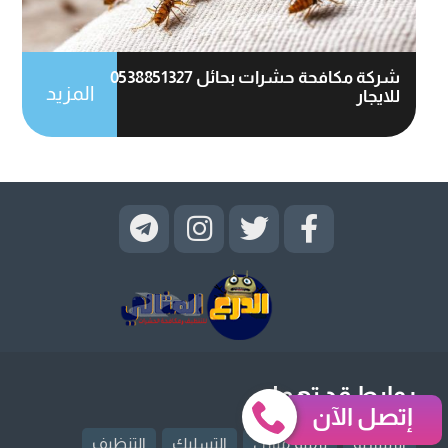
شركة مكافحة حشرات بحائل 0538851327
المزيد
للايجار
روابط قد تهمك
إتصل الآن
الرئيسية
ترميم منازل
التسليك
التنظيف