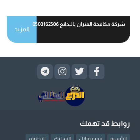
شركة مكافحة الفئران بالبدائع 0503162506
المزيد
روابط قد تهمك
الرئيسية
ترميم منازل
التسليك
التنظيف