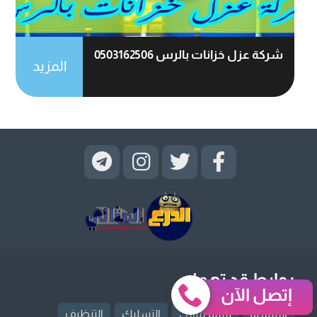
شركة عزل خزانات بالرس 0503162506
المزيد
روابط قد تهمك
إتصل الآن
الرئيسية
ترميم منازل
التسليك
التنظيف