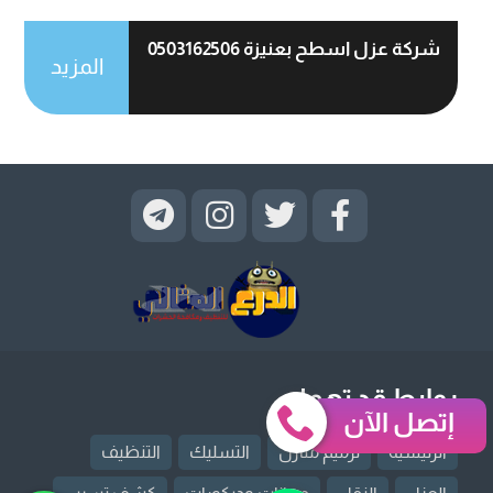
شركة عزل اسطح بعنيزة 0503162506
المزيد
روابط قد تهمك
إتصل الآن
الرئيسية
ترميم منازل
التسليك
التنظيف