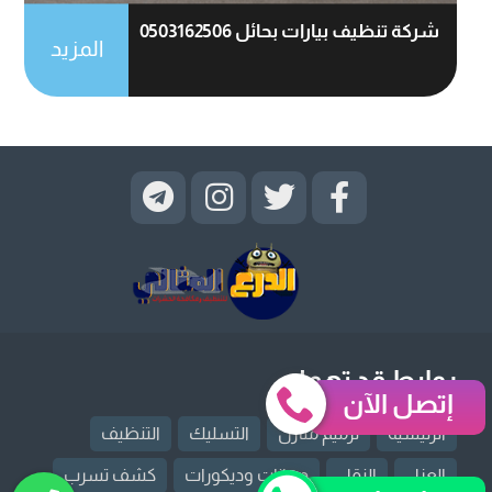
شركة تنظيف بيارات بحائل 0503162506
المزيد
روابط قد تهمك
إتصل الآن
الرئيسية
ترميم منازل
التسليك
التنظيف
العزل
النقل
دهانات وديكورات
كشف تسرب